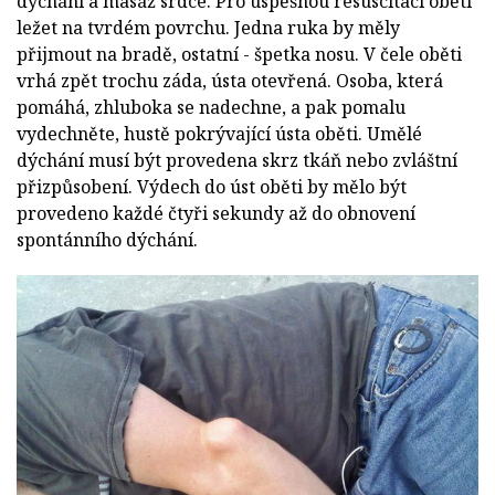
dýchání a masáž srdce. Pro úspěšnou resuscitaci oběti
ležet na tvrdém povrchu. Jedna ruka by měly
přijmout na bradě, ostatní - špetka nosu. V čele oběti
vrhá zpět trochu záda, ústa otevřená. Osoba, která
pomáhá, zhluboka se nadechne, a pak pomalu
vydechněte, hustě pokrývající ústa oběti. Umělé
dýchání musí být provedena skrz tkáň nebo zvláštní
přizpůsobení. Výdech do úst oběti by mělo být
provedeno každé čtyři sekundy až do obnovení
spontánního dýchání.