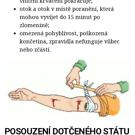
vnitřní krvácení pokračuje;
otok a otok v místě poranění, která
mohou vyvíjet do 15 minut po
zlomenině;
omezená pohyblivost, poškozená
končetina, zpravidla nefunguje vůbec
nebo zčásti.
POSOUZENÍ DOTČENÉHO STÁTU