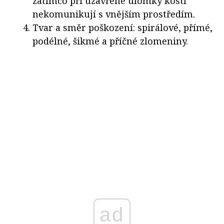
zatímco při uzavřené úlomky kostí
nekomunikují s vnějším prostředím.
Tvar a směr poškození: spirálové, přímé,
podélné, šikmé a příčné zlomeniny.
ad