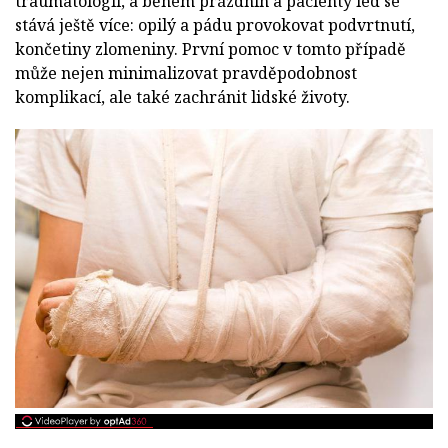
traumatologii, a během prázdnin a pacienty led se
stává ještě více: opilý a pádu provokovat podvrtnutí,
končetiny zlomeniny. První pomoc v tomto případě
může nejen minimalizovat pravděpodobnost
komplikací, ale také zachránit lidské životy.