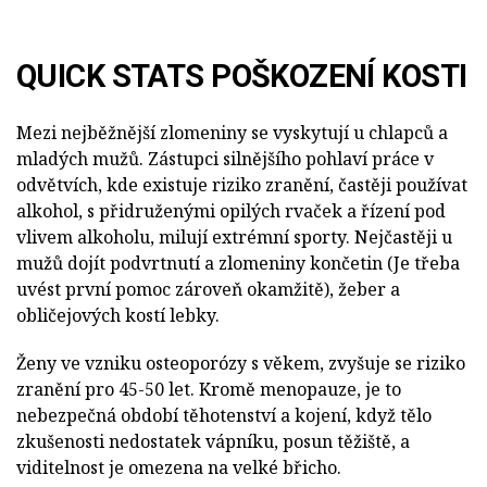
QUICK STATS POŠKOZENÍ KOSTI
Mezi nejběžnější zlomeniny se vyskytují u chlapců a
mladých mužů. Zástupci silnějšího pohlaví práce v
odvětvích, kde existuje riziko zranění, častěji používat
alkohol, s přidruženými opilých rvaček a řízení pod
vlivem alkoholu, milují extrémní sporty. Nejčastěji u
mužů dojít podvrtnutí a zlomeniny končetin (Je třeba
uvést první pomoc zároveň okamžitě), žeber a
obličejových kostí lebky.
Ženy ve vzniku osteoporózy s věkem, zvyšuje se riziko
zranění pro 45-50 let. Kromě menopauze, je to
nebezpečná období těhotenství a kojení, když tělo
zkušenosti nedostatek vápníku, posun těžiště, a
viditelnost je omezena na velké břicho.