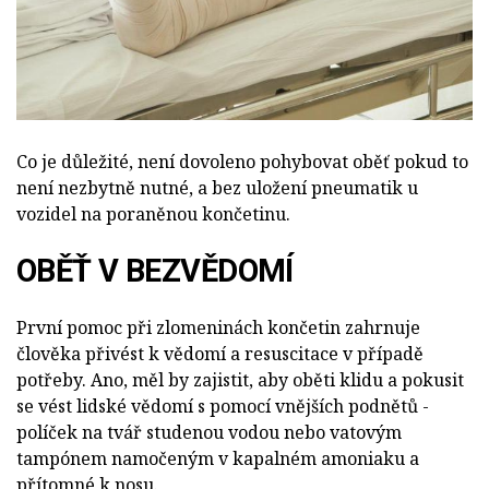
Co je důležité, není dovoleno pohybovat oběť pokud to
není nezbytně nutné, a bez uložení pneumatik u
vozidel na poraněnou končetinu.
OBĚŤ V BEZVĚDOMÍ
První pomoc při zlomeninách končetin zahrnuje
člověka přivést k vědomí a resuscitace v případě
potřeby. Ano, měl by zajistit, aby oběti klidu a pokusit
se vést lidské vědomí s pomocí vnějších podnětů -
políček na tvář studenou vodou nebo vatovým
tampónem namočeným v kapalném amoniaku a
přítomné k nosu.