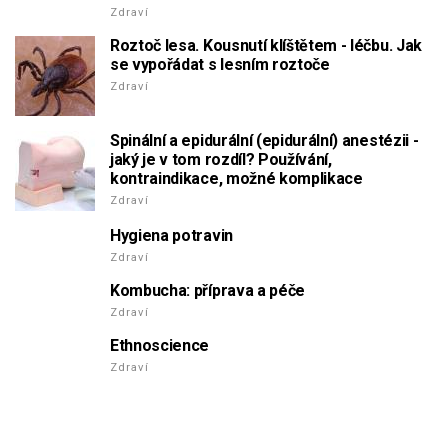
Zdraví
Roztoč lesa. Kousnutí klíštětem - léčbu. Jak
se vypořádat s lesním roztoče
Zdraví
Spinální a epidurální (epidurální) anestézii -
jaký je v tom rozdíl? Používání,
kontraindikace, možné komplikace
Zdraví
Hygiena potravin
Zdraví
Kombucha: příprava a péče
Zdraví
Ethnoscience
Zdraví