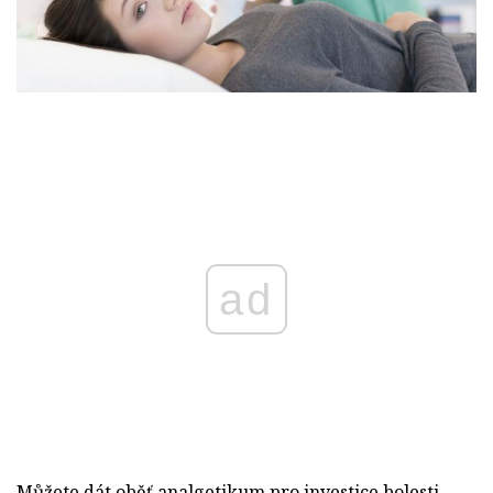
ad
Můžete dát oběť analgetikum pro investice bolesti.