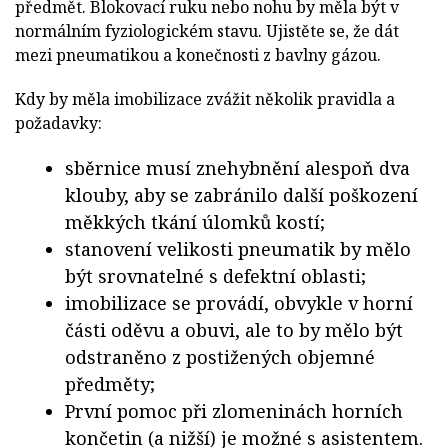
předmět. Blokovací ruku nebo nohu by měla být v
normálním fyziologickém stavu. Ujistěte se, že dát
mezi pneumatikou a konečnosti z bavlny gázou.
Kdy by měla imobilizace zvážit několik pravidla a
požadavky:
sběrnice musí znehybnění alespoň dva
klouby, aby se zabránilo další poškození
měkkých tkání úlomků kostí;
stanovení velikosti pneumatik by mělo
být srovnatelné s defektní oblasti;
imobilizace se provádí, obvykle v horní
části oděvu a obuvi, ale to by mělo být
odstraněno z postižených objemné
předměty;
První pomoc při zlomeninách horních
končetin (a nižší) je možné s asistentem.