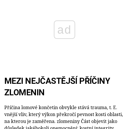
ad
MEZI NEJČASTĚJŠÍ PŘÍČINY
ZLOMENIN
Příčina lomové končetin obvykle stává trauma, t. E.
vnější vliv, který výkon překročí pevnost kosti oblasti,
na kterou je zaměřena. zlomeniny Část objevit jako
důsledek jakéhokoli onemocnění: kostní integrity