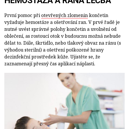
HEMOSTÁZA A RÁNA LÉČBA
První pomoc při
otevřených zlomenin
končetin
vyžaduje hemostáze a ošetřování ran. V prvé řadě je
nutné uvést správné polohy končetin a uvolnění od
oblečení, as rostoucí otok v budoucnu možná nebude
dělat to. Dále, škrtidlo, nebo tlakový obvaz na ránu (s
výhodou sterilní) a ošetření poškozené hrany
dezinfekční prostředek kůže. Ujistěte se, že
zaznamenají přesný čas aplikací náplasti.